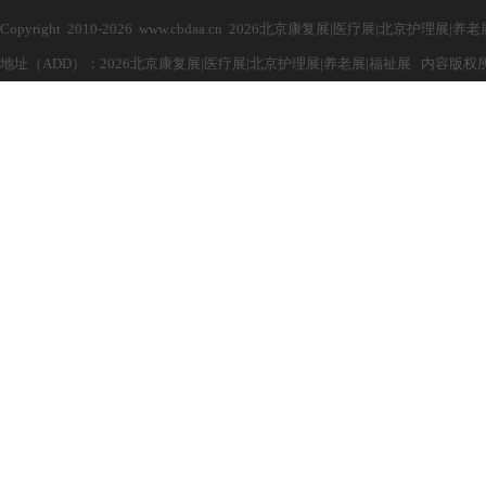
Copyright 2010-2026 www.cbdaa.cn 2026北京康复展|医疗展|北京护理展
地址（ADD）：2026北京康复展|医疗展|北京护理展|养老展|福祉展 内容版权所有，禁