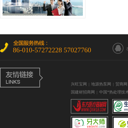
86-010-57272228 57027760
兴旺宝网
|
地源热泵网
|
贸商网
国建材招商网
|
中国*热处理技