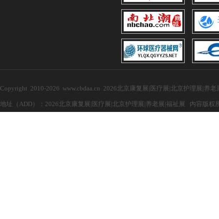
Copyright 2010-2026 www.cbdaa.cn 2026北京康复展|医疗展|北京护理展
地址（ADD）：2026北京康复展|医疗展|北京护理展|养老展|福祉展 内容版权所有，禁