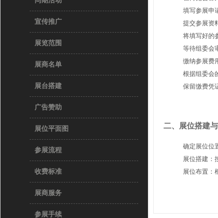
同期活动
填写参展申
宣传推广
提交参展资
将填写好的
展览范围
等待组委会
缴纳参展费
展商名单
根据组委会
展台搭建
保留缴费凭
广告赞助
二、展位搭建与
展位平面图
确定展位位
参展流程
展位搭建：
收费标准
展位布置：
展商服务
参展手续