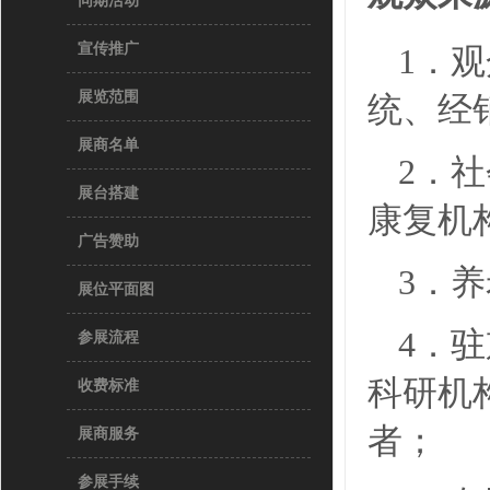
同期活动
宣传推广
1．
展览范围
统、经
展商名单
2．
展台搭建
康复机
广告赞助
3．
展位平面图
4．
参展流程
科研机
收费标准
者；
展商服务
参展手续