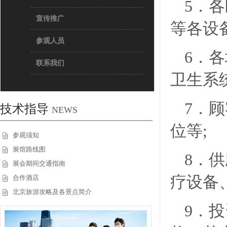
5．
宣传推广
等各设
参观人员
6．
各
联系我们
卫生系
7．
顾
技术指导
NEWS
位等
;
参观须知
展馆路线图
8．
供
展会期间交通指南
疗设备
合作酒店
北京旅游攻略及各景点简介
9．