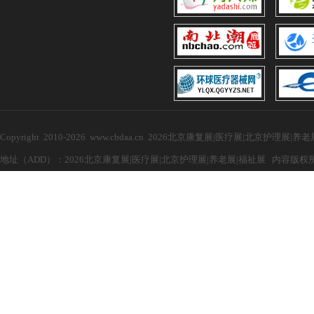
Copyright 2010-2026 www.cbdaa.cn 2026北京康复展|医疗展|北京护理展
地址（ADD）：2026北京康复展|医疗展|北京护理展|养老展|福祉展 内容版权所有，禁