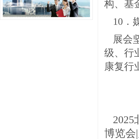
构、基
10
展会
级、行
康复行
202
博览会