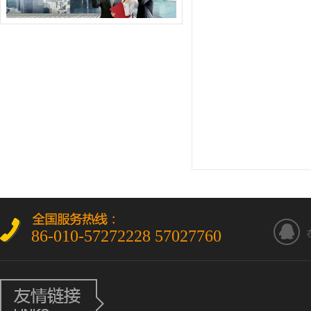
86-010-57272228 57027760