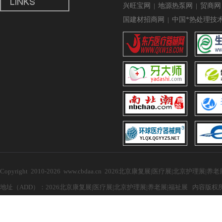
兴旺宝网
|
地源热泵网
|
贸商网
国建材招商网
|
中国*热处理技
Copyright 2010-2026 www.cbdaa.cn 2026北京康复展|医疗展|北京护理展
地址（ADD）：2026北京康复展|医疗展|北京护理展|养老展|福祉展 内容版权所有，禁