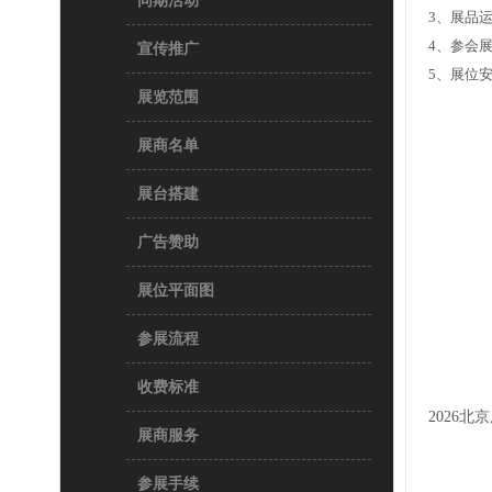
同期活动
3、展品
4、参会
宣传推广
5、展位
展览范围
展商名单
展台搭建
广告赞助
展位平面图
参展流程
收费标准
2026
展商服务
参展手续