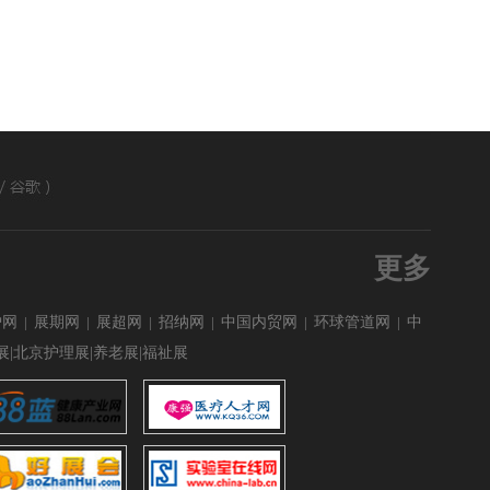
更多
炉网
|
展期网
|
展超网
|
招纳网
|
中国内贸网
|
环球管道网
|
中
疗展|北京护理展|养老展|福祉展