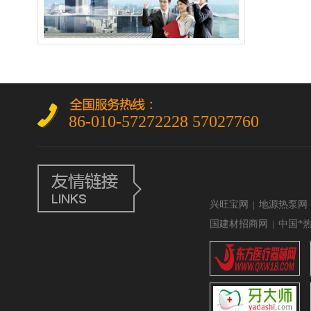
86-010-57272228 57027760
兴旺宝网
|
地源热泵网
国建材招商网
|
中国*