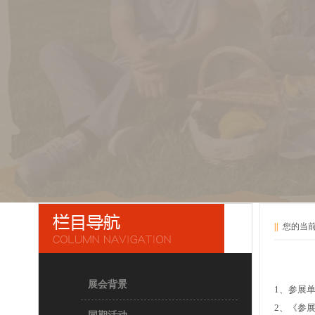
||
您的当前
展会背景
1、参展
2、《参