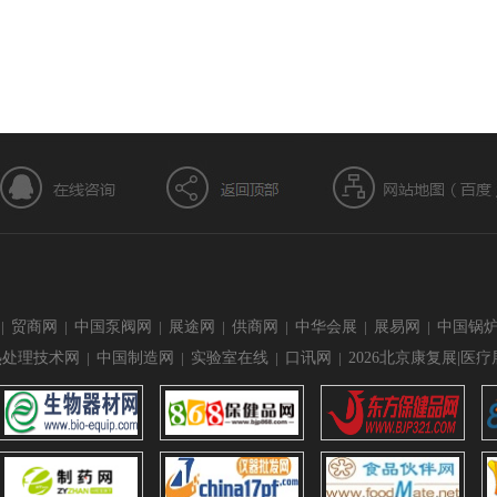
|
贸商网
|
中国泵阀网
|
展途网
|
供商网
|
中华会展
|
展易网
|
中国锅
热处理技术网
|
中国制造网
|
实验室在线
|
口讯网
|
2026北京康复展|医