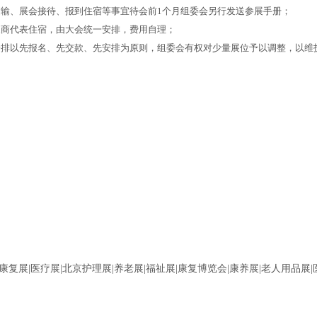
运输、展会接待、报到住宿等事宜待会前1个月组委会另行发送参展手册；
展商代表住宿，由大会统一安排，费用自理；
安排以先报名、先交款、先安排为原则，组委会有权对少量展位予以调整，以维
北京康复展|医疗展|北京护理展|养老展|福祉展|康复博览会|康养展|老人用品展