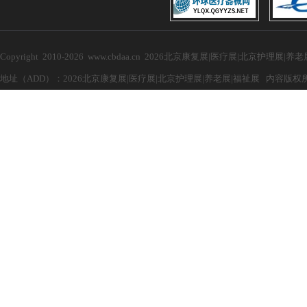
Copyright 2010-2026 www.cbdaa.cn 2026北京康复展|医疗展|北京护理展
地址（ADD）：2026北京康复展|医疗展|北京护理展|养老展|福祉展 内容版权所有，禁