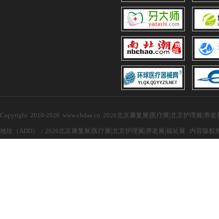
Copyright 2010-2026 www.cbdaa.cn 2026北京康复展|医疗展|北京护理展
地址（ADD）：2026北京康复展|医疗展|北京护理展|养老展|福祉展 内容版权所有，禁