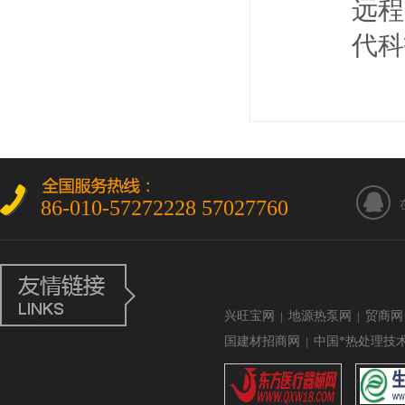
远程
代科
86-010-57272228 57027760
兴旺宝网
|
地源热泵网
|
贸商网
国建材招商网
|
中国*热处理技