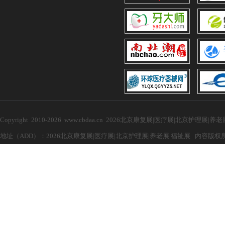
Copyright 2010-2026 www.cbdaa.cn 2026北京康复展|医疗展|北京护理展
地址（ADD）：2026北京康复展|医疗展|北京护理展|养老展|福祉展 内容版权所有，禁