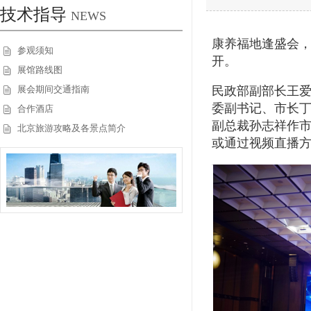
技术指导
NEWS
康养福地逢盛会
参观须知
开。
展馆路线图
展会期间交通指南
民政部副部长王
委副书记、市长
合作酒店
副总裁孙志祥作
北京旅游攻略及各景点简介
或通过视频直播