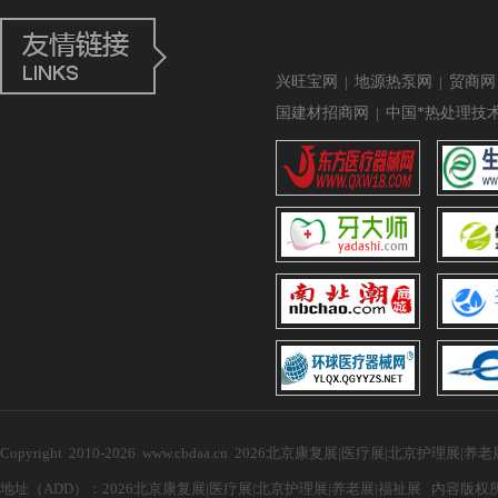
兴旺宝网
|
地源热泵网
|
贸商网
国建材招商网
|
中国*热处理技
Copyright 2010-2026 www.cbdaa.cn 2026北京康复展|医疗展|北京护理展
地址（ADD）：2026北京康复展|医疗展|北京护理展|养老展|福祉展 内容版权所有，禁