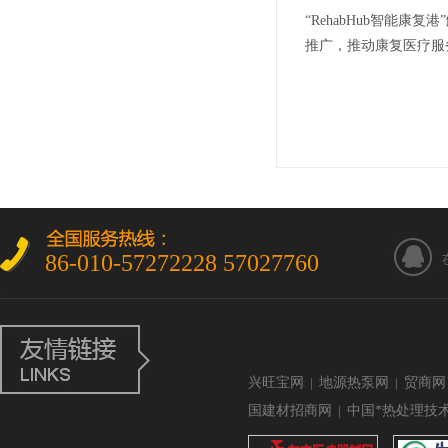
“RehabHub智能
推广，推动康复医疗服
86-010-57272228 57027760
兴旺宝网
|
地源热泵网
|
贸商网
国建材招商网
|
中国*热处理技