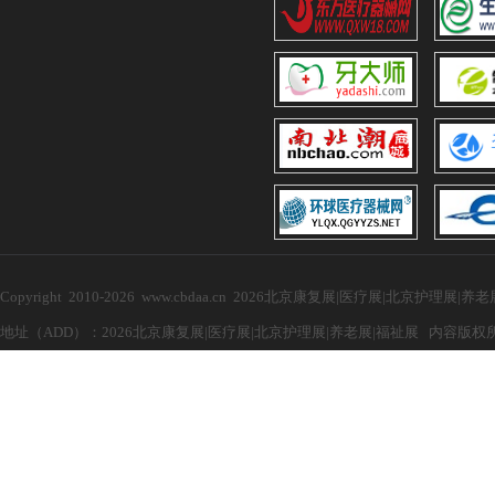
Copyright 2010-2026 www.cbdaa.cn 2026北京康复展|医疗展|北京护理展
地址（ADD）：2026北京康复展|医疗展|北京护理展|养老展|福祉展 内容版权所有，禁