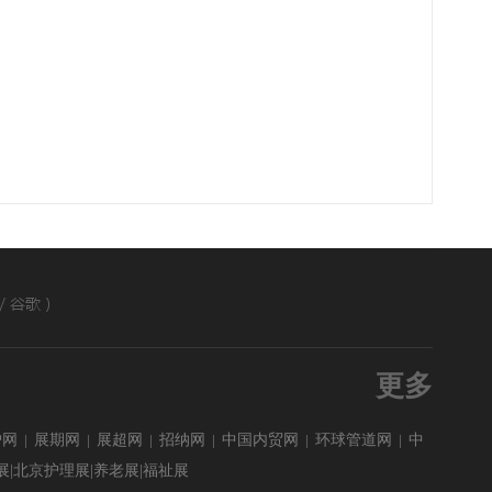
更多
炉网
|
展期网
|
展超网
|
招纳网
|
中国内贸网
|
环球管道网
|
中
疗展|北京护理展|养老展|福祉展