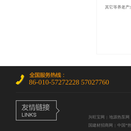
其它等养老产
86-010-57272228 57027760
兴旺宝网
|
地源热泵网
国建材招商网
|
中国*