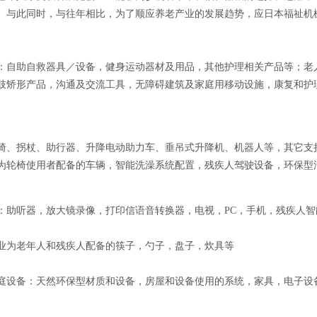
。与此同时，与往年相比，为了顺应养老产业的发展趋势，应日本福祉机
：自助自救器具／设备，健身运动器材及用品，其他护理相关产品等；老
肢矫形产品，沟通及交流工具，无障碍建筑及家庭用移动设施，康复和护
椅、拐杖、助行器、升降电动助力车、垂吊式升降机、机器人等，其它支
为轮椅使用者配备的车辆，智能洗澡系统配置，残疾人驾驶设备，环保型
：助听器，放大镜录像，打印信语音转换器，电视，PC，手机，残疾人
业为老年人和残疾人配备的筷子，勺子，盘子，炊具等
庭设备：天然环保型材质和设备，房屋和设备使用的系统，家具，电子设