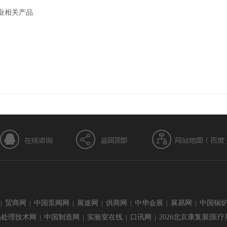
业相关产品
|
贸商网
|
中国泵阀网
|
展途网
|
供商网
|
中华会展
|
展易网
|
中国锅
热处理技术网
|
中国制造网
|
实验室在线
|
口讯网
|
2026北京康复展|医