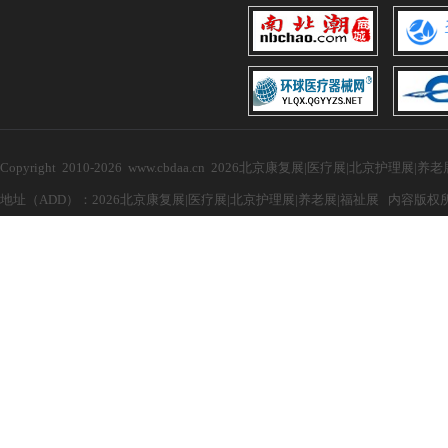
Copyright 2010-2026 www.cbdaa.cn 2026北京康复展|医疗展|北京护理展
地址（ADD）：2026北京康复展|医疗展|北京护理展|养老展|福祉展 内容版权所有，禁