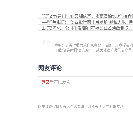
任职2年{管}出<4>只翻倍基，永赢高楠500亿
I—PO月报|第一创业投行前十月承销“颗粒无收”
山{东}海化：公司研发!部门在碳酸亚乙烯酯制取
声明：证券时报力求信息真实、准确，文章提及内
下载“证券时报”官方APP，或关注官方微信公众
网友评论
登录
后可以发言
网友评论仅供其表达个人看法，并不表明证券时报立场