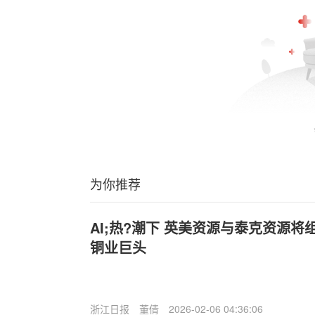
为你推荐
AI;热?潮下 英美资源与泰克资源将
铜业巨头
浙江日报
董倩
2026-02-06 04:36:06