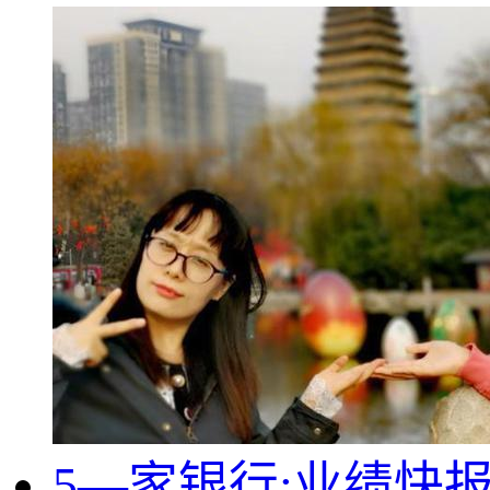
5—家银行:业绩快报