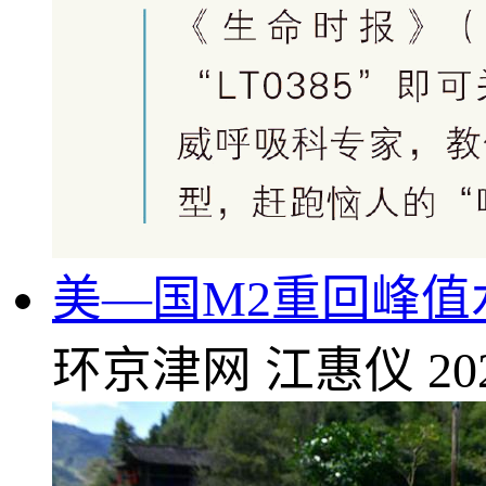
美—国M2重回峰
环京津网
江惠仪
20