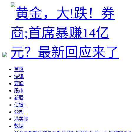
首页
快讯
要闻
股市
新股
信披+
公司
港美股
数据